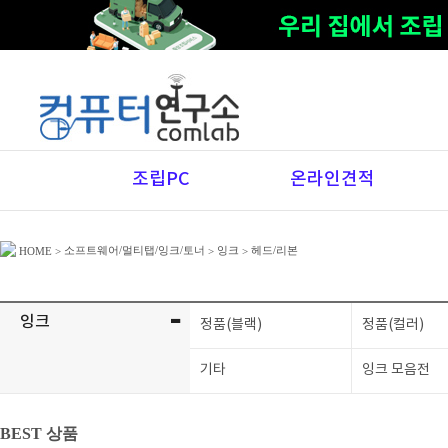
조립PC
온라인견적
소프트웨어/멀티탭/잉크/토너
잉크
헤드/리본
HOME
>
>
>
-
잉크
정품(블랙)
정품(컬러)
기타
잉크 모음전
BEST 상품