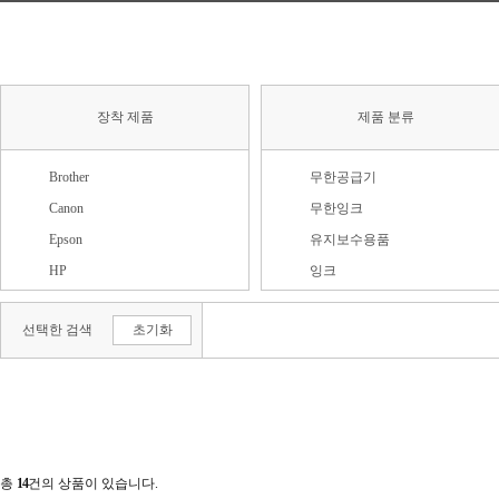
장착 제품
제품 분류
Brother
무한공급기
Canon
무한잉크
Epson
유지보수용품
HP
잉크
LG전자
충전용품
선택한 검색
초기화
기타
헤드/리본
삼성