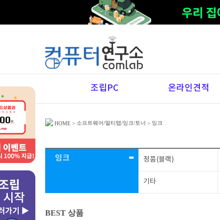
조립PC
온라인견적
소프트웨어/멀티탭/잉크/토너
잉크
HOME
>
>
-
잉크
정품(블랙)
기타
BEST 상품