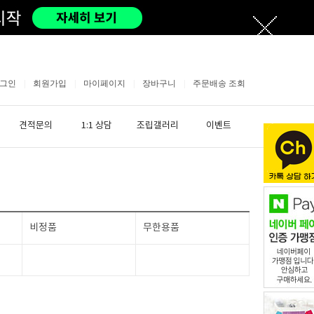
그인
|
회원가입
|
마이페이지
|
장바구니
|
주문배송 조회
견적문의
1:1 상담
조립갤러리
이벤트
비정품
무한용품