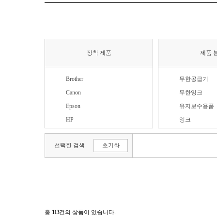
장착 제품
제품 
Brother
무한공급기
Canon
무한잉크
Epson
유지보수용품
HP
잉크
LG전자
충전용품
선택한 검색
초기화
기타
헤드/리본
삼성