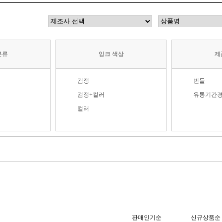
분류
잉크 색상
제
검정
번들
검정+컬러
유통기간
컬러