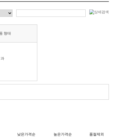
품 형태
경과