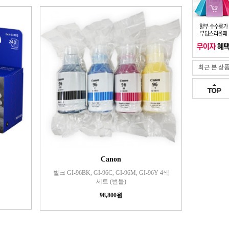
최근 본 상
Canon
벌크 GI-96BK, GI-96C, GI-96M, GI-96Y 4색
세트 (번들)
98,800원