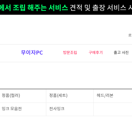
로
무이자PC
방문조립
구매후기
출고 사진
정품(컬러)
정품(세트)
헤드/리본
잉크 모음전
전사잉크