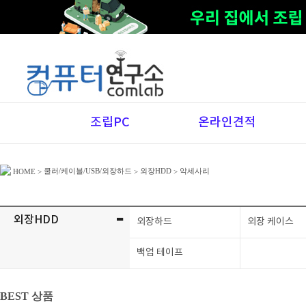
조립PC
온라인견적
쿨러/케이블/USB/외장하드
외장HDD
악세사리
HOME
>
>
>
-
외장HDD
외장하드
외장 케이스
백업 테이프
BEST 상품