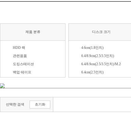
제품 분류
디스크 크기
HDD 랙
4.6cm(1.8인치)
관련용품
6.4/8.9cm(2.5/3.5인치)
도킹스테이션
6.4/8.9cm(2.5/3.5인치)/M.2
백업 테이프
6.4cm(2.5인치)
외장 HDD
8.9cm(3.5인치)
외장 SSD
13.3cm(5.25인치)
외장스토리지(DAS)
M.2 (2230)
선택한 검색
초기화
외장 케이스
M.2 (2242)
M.2 (2280)
M.2 (기타)
Mini SATA(mSATA)