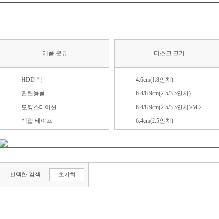
제품 분류
디스크 크기
HDD 랙
4.6cm(1.8인치)
관련용품
6.4/8.9cm(2.5/3.5인치)
도킹스테이션
6.4/8.9cm(2.5/3.5인치)/M.2
백업 테이프
6.4cm(2.5인치)
외장 HDD
8.9cm(3.5인치)
외장 SSD
13.3cm(5.25인치)
외장스토리지(DAS)
M.2 (2230)
선택한 검색
초기화
외장 케이스
M.2 (2242)
M.2 (2280)
M.2 (기타)
Mini SATA(mSATA)