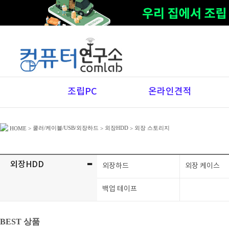
조립PC
온라인견적
쿨러/케이블/USB/외장하드
외장HDD
외장 스토리지
HOME
>
>
>
-
외장HDD
외장하드
외장 케이스
백업 테이프
BEST 상품