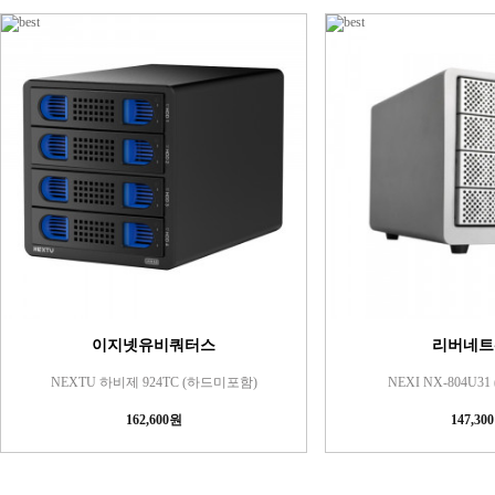
이지넷유비쿼터스
리버네트
NEXTU 하비제 924TC (하드미포함)
NEXI NX-804U3
162,600원
147,30