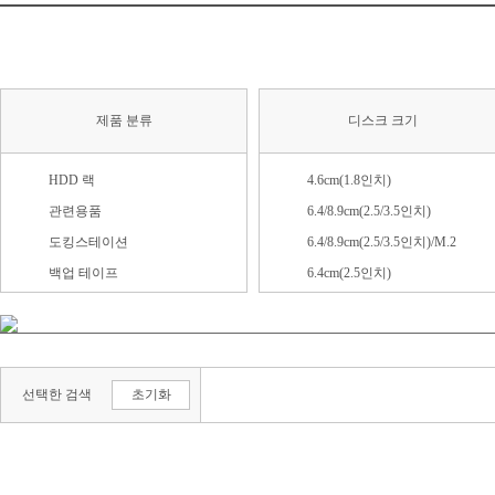
제품 분류
디스크 크기
HDD 랙
4.6cm(1.8인치)
관련용품
6.4/8.9cm(2.5/3.5인치)
도킹스테이션
6.4/8.9cm(2.5/3.5인치)/M.2
백업 테이프
6.4cm(2.5인치)
외장 HDD
8.9cm(3.5인치)
외장 SSD
13.3cm(5.25인치)
외장스토리지(DAS)
M.2 (2230)
선택한 검색
초기화
외장 케이스
M.2 (2242)
M.2 (2280)
M.2 (기타)
Mini SATA(mSATA)