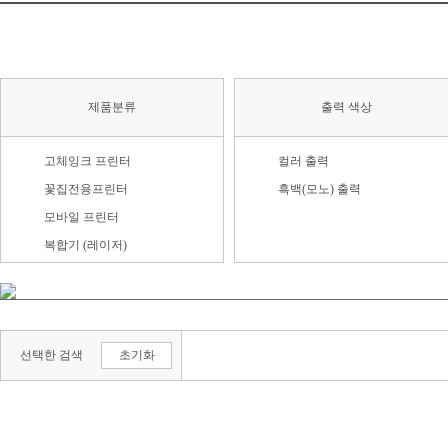
제품분류
출력 색상
고체잉크 프린터
컬러 출력
꽃집전용프린터
흑백(모노) 출력
모바일 프린터
복합기 (레이저)
복합기 (잉크젯)
팩시밀리
포토 복합기
선택한 검색
초기화
포토 프린터
프린터 (레이저)
프린터 (잉크젯)