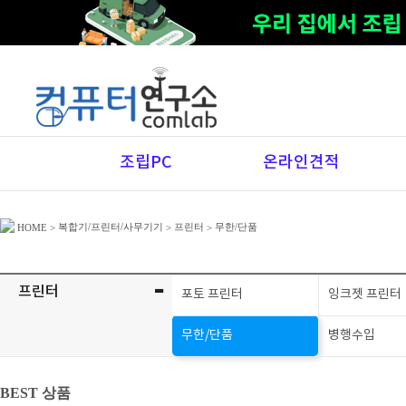
조립PC
온라인견적
복합기/프린터/사무기기
프린터
무한/단품
HOME
>
>
>
-
프린터
포토 프린터
잉크젯 프린터
무한/단품
병행수입
BEST 상품