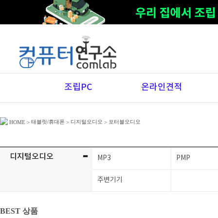
조립PC
온라인견적
태블릿/휴대폰
디지털오디오
포터블오디오
HOME
>
>
>
-
디지털오디오
MP3
PMP
주변기기
BEST 상품