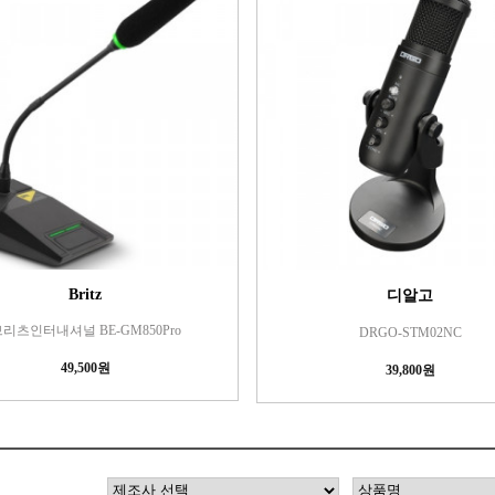
Britz
디알고
리츠인터내셔널 BE-GM850Pro
DRGO-STM02NC
49,500원
39,800원