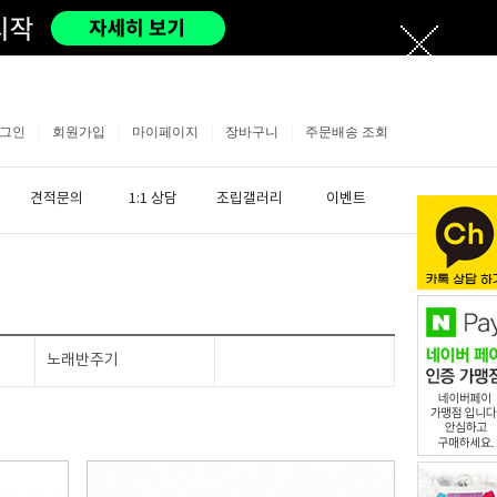
그인
|
회원가입
|
마이페이지
|
장바구니
|
주문배송 조회
견적문의
1:1 상담
조립갤러리
이벤트
노래반주기