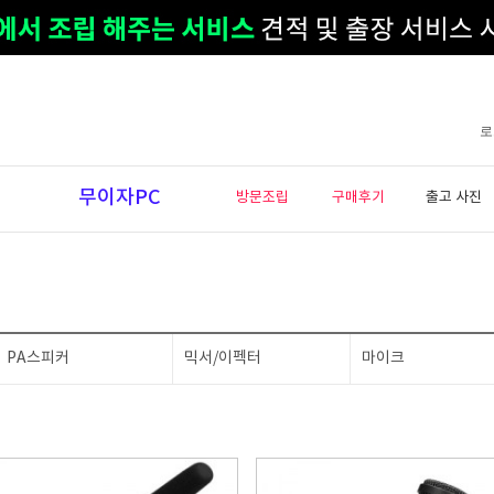
로
무이자PC
방문조립
구매후기
출고 사진
PA스피커
믹서/이펙터
마이크