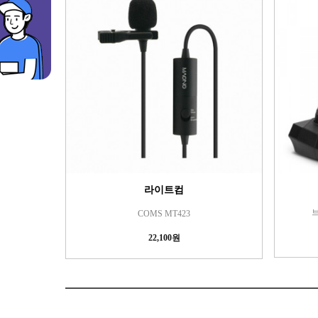
라이트컴
브
COMS MT423
22,100원