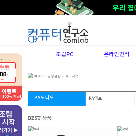
조립PC
온라인견적
영상음향
PA오디오
HOME
>
>
PA오디오
PA앰프
BEST 상품