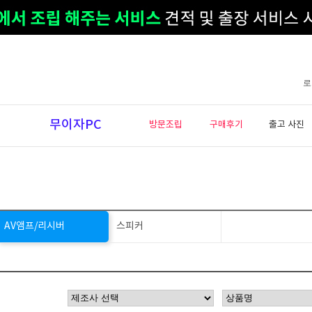
로
무이자PC
방문조립
구매후기
출고 사진
AV앰프/리시버
스피커