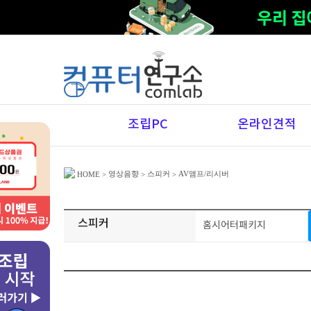
조립PC
온라인견적
영상음향
스피커
AV앰프/리시버
HOME
>
>
>
스피커
홈시어터패키지