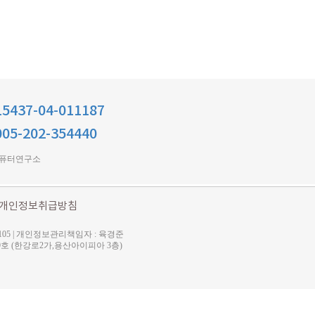
5437-04-011187
05-202-354440
컴퓨터연구소
개인정보취급방침
105 | 개인정보관리책임자 : 육경준
길 9 3099호 (한강로2가,용산아이피아 3층)