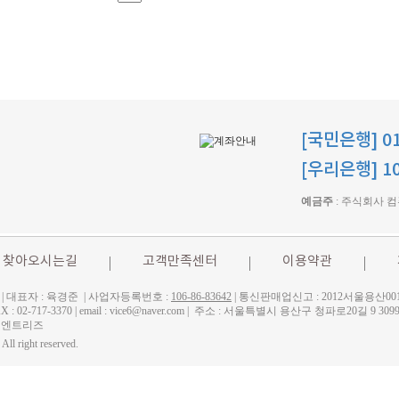
[국민은행] 01
[우리은행] 10
예금주
: 주식회사 
찾아오시는길
고객만족센터
이용약관
| 대표자 : 육경준 | 사업자등록번호 :
106-86-83642
| 통신판매업신고 : 2012서울용산00
 | FAX : 02-717-3370 | email : vice6@naver.com | 주소 : 서울특별시 용산구 청파로20
) 엔트리즈
All right reserved.