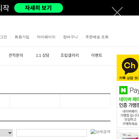
그인
|
회원가입
|
마이페이지
|
장바구니
|
주문배송 조회
견적문의
1:1 상담
조립갤러리
이벤트