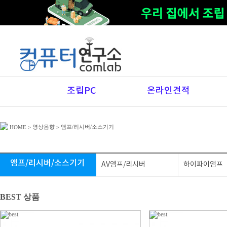
조립PC
온라인견적
영상음향
앰프/리시버/소스기기
HOME
>
>
앰프/리시버/소스기기
AV앰프/리시버
하이파이앰프
BEST 상품