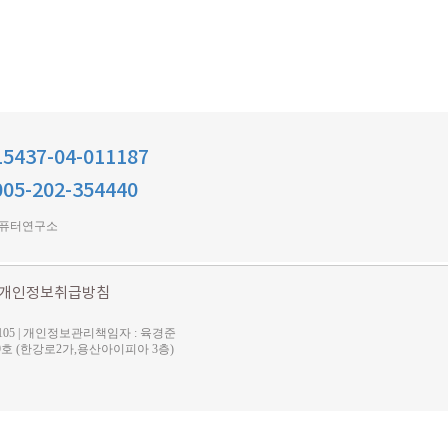
5437-04-011187
05-202-354440
컴퓨터연구소
개인정보취급방침
105 | 개인정보관리책임자 : 육경준
길 9 3099호 (한강로2가,용산아이피아 3층)