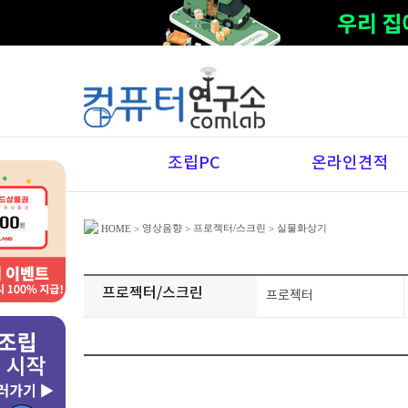
조립PC
온라인견적
영상음향
프로젝터/스크린
실물화상기
HOME
>
>
>
프로젝터/스크린
프로젝터