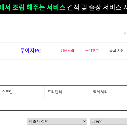
로
무이자PC
방문조립
구매후기
출고 사진
스크린
프리젠터
액세서리