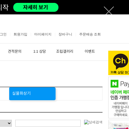
그인
|
회원가입
|
마이페이지
|
장바구니
|
주문배송 조회
견적문의
1:1 상담
조립갤러리
이벤트
실물화상기