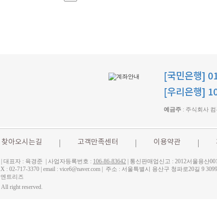
[국민은행] 01
[우리은행] 10
예금주
: 주식회사 
찾아오시는길
고객만족센터
이용약관
| 대표자 : 육경준 | 사업자등록번호 :
106-86-83642
| 통신판매업신고 : 2012서울용산00
 | FAX : 02-717-3370 | email : vice6@naver.com | 주소 : 서울특별시 용산구 청파로20
) 엔트리즈
All right reserved.