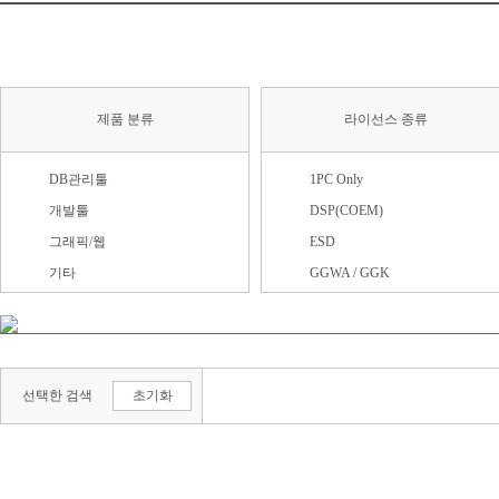
제품 분류
라이선스 종류
DB관리툴
1PC Only
개발툴
DSP(COEM)
그래픽/웹
ESD
기타
GGWA / GGK
멀티미디어
OEM
백신/보안
PKC(MLP)
백업/복구
구독형
선택한 검색
초기화
서체팩
라이선스
운영체제
업그레이드
유틸리티
처음사용자용(FPP)
일반 사무