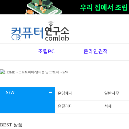
조립PC
온라인견적
소프트웨어/멀티탭/잉크/토너
HOME
>
>
S/W
-
S/W
운영체제
일반사무
유틸리티
서체
BEST 상품