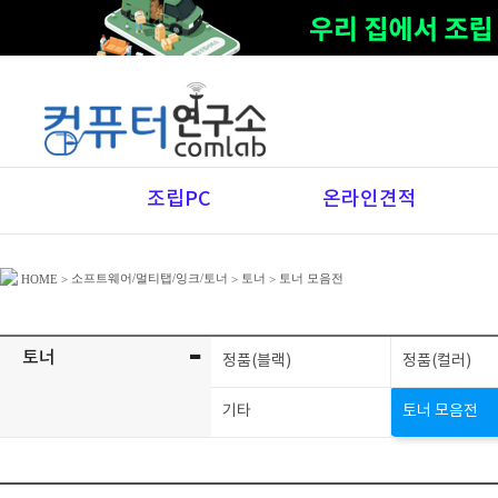
조립PC
온라인견적
소프트웨어/멀티탭/잉크/토너
토너
토너 모음전
HOME
>
>
>
-
토너
정품(블랙)
정품(컬러)
기타
토너 모음전