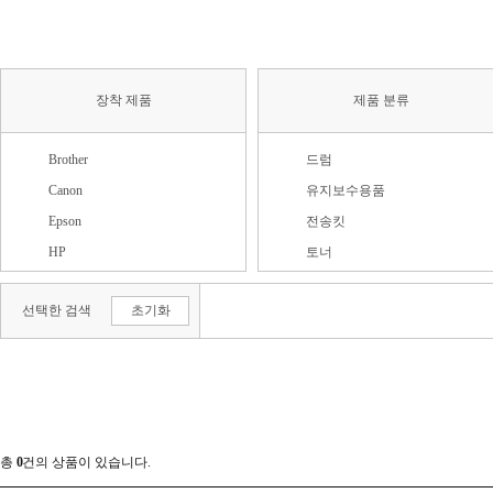
장착 제품
제품 분류
Brother
드럼
Canon
유지보수용품
Epson
전송킷
HP
토너
Kyocera
토너가루
선택한 검색
초기화
LEXMARK
토너칩
LG전자
폐토너통
OKI
퓨저킷
삼성
현상제
신도리코
청호컴넷