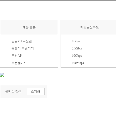
제품 분류
최고유선속도
공유기+무선랜
1Gbps
공유기 주변기기
2.5Gbps
무선AP
10Gbps
무선랜카드
100Mbps
무선안테나
유무선
유무선 패키지
선택한 검색
초기화
유선
크래들