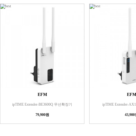
EFM
EF
ipTIME Extender-BE3600Q 무선확장기
ipTIME Extender-
79,900원
43,90