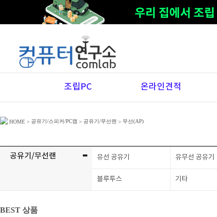
조립PC
온라인견적
공유기/스피커/PC캠
공유기/무선랜
무선(AP)
HOME
>
>
>
-
공유기/무선랜
유선 공유기
유무선 공유기
블루투스
기타
BEST 상품