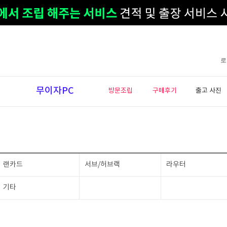
로
무이자PC
방문조립
구매후기
출고 사진
랜카드
서브/허브랙
라우터
기타