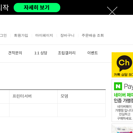
그인
|
회원가입
|
마이페이지
|
장바구니
|
주문배송 조회
견적문의
1:1 상담
조립갤러리
이벤트
프린터서버
모뎀