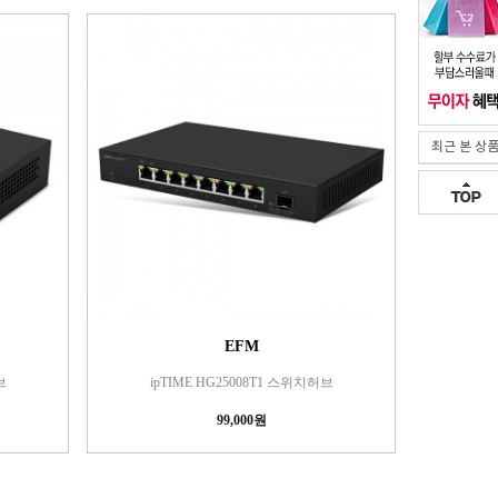
최근 본 상
EFM
브
ipTIME HG25008T1 스위치허브
99,000원