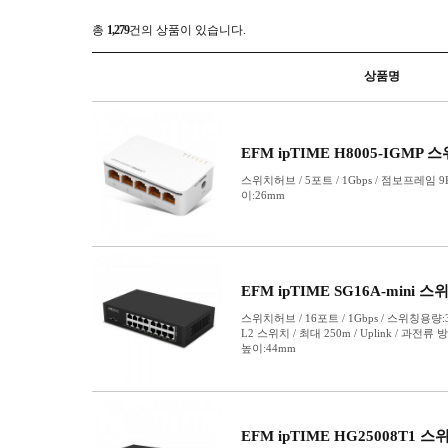
유선랜카드(40G
유선랜카드(100
유선랜카드(일
인젝터
전원공급장치
주변기기
컨버터
프린터서버
플러그
허브랙