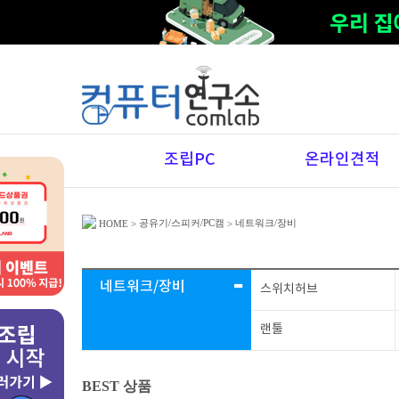
조립PC
온라인견적
공유기/스피커/PC캠
네트워크/장비
HOME
>
>
-
네트워크/장비
스위치허브
랜툴
BEST 상품