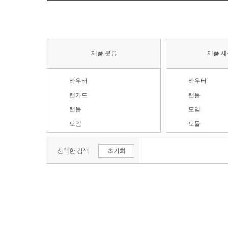
제품 분류
제품 
라우터
라우터
랜카드
랜툴
랜툴
모뎀
모뎀
모듈
보안장비
서버랙
선택한 검색
초기화
서버/허브랙
스위치허브
스위치허브
유선랜카드(1Gb
인젝터
유선랜카드(2.5G
주변기기
유선랜카드(5Gb
컨버터
유선랜카드(10G
프린터 서버
유선랜카드(25G