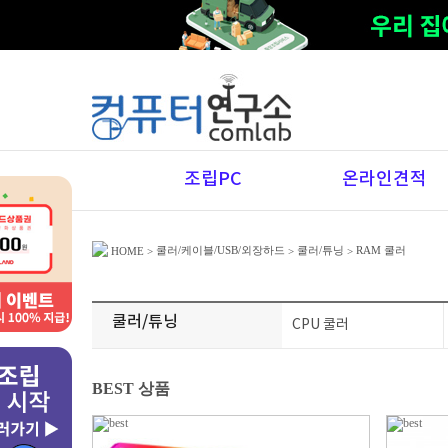
조립PC
온라인견적
쿨러/케이블/USB/외장하드
쿨러/튜닝
RAM 쿨러
HOME
>
>
>
쿨러/튜닝
CPU 쿨러
BEST 상품