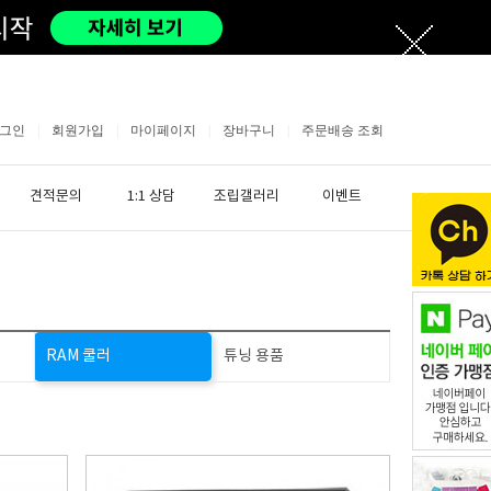
그인
|
회원가입
|
마이페이지
|
장바구니
|
주문배송 조회
견적문의
1:1 상담
조립갤러리
이벤트
RAM 쿨러
튜닝 용품