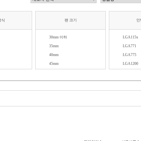
방식
팬 크기
인
30mm 이하
LGA115x
35mm
LGA771
40mm
LGA775
45mm
LGA1200
50mm
LGA1366
55mm
LGA1700
60mm
LGA1851
65mm
LGA2011
70mm
LGA2011-
73mm
LGA3647
74mm
LGA4189-
75mm
LGA4677