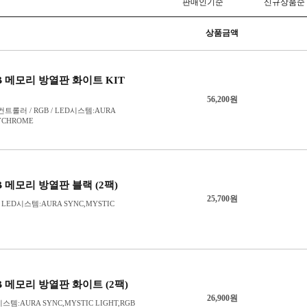
78mm
LGA4677(4
80mm
소켓370
85mm
소켓478
90mm
소켓603/60
92mm
94mm
95mm
96mm
97mm
100mm
103mm
110mm
120mm
130mm
135mm
136mm