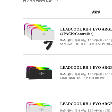
써멀퍼티
조명기기
튜닝 용품
팬 부속품
팬컨트롤러