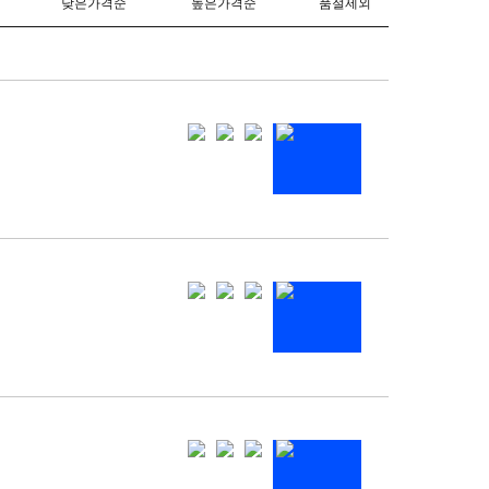
710)
4