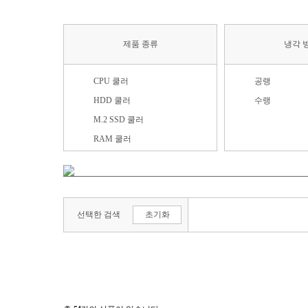
제품 종류
냉각 
CPU 쿨러
공랭
HDD 쿨러
수랭
M.2 SSD 쿨러
RAM 쿨러
VGA 지지대
VGA 쿨러
가이드
선택한 검색
초기화
방열판
수랭 부속품
시스템 쿨러
써멀컴파운드(그리스)
써멀패드