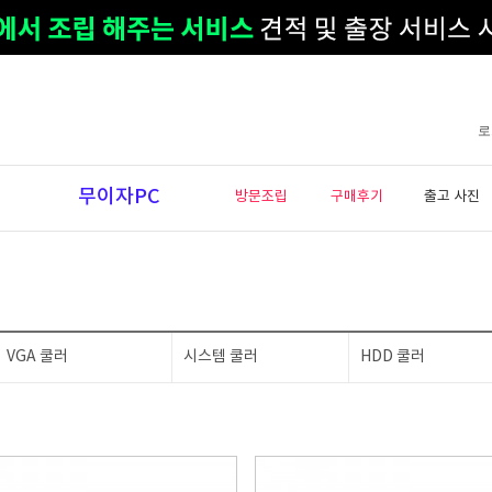
로
무이자PC
방문조립
구매후기
출고 사진
VGA 쿨러
시스템 쿨러
HDD 쿨러