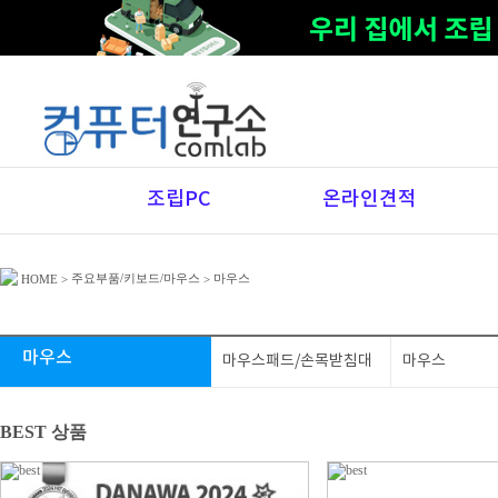
조립PC
온라인견적
주요부품/키보드/마우스
마우스
HOME
>
>
마우스
마우스패드/손목받침대
마우스
BEST 상품