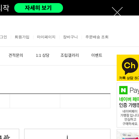
그인
|
회원가입
|
마이페이지
|
장바구니
|
주문배송 조회
견적문의
1:1 상담
조립갤러리
이벤트