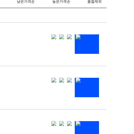
축
축
루축
축
키축