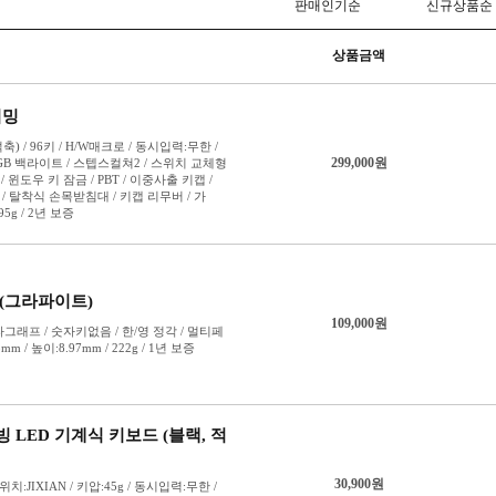
바이올렛
백축
비올라축
세이야축
아이리스
아이비축
아이스 블
아쿠아축
옐로우축
오레오축
오렌지축
은축
자석축
자스민축
저소음 갈
저소음 밀