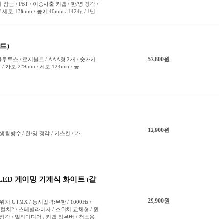
코랄축
크림축
클리어 백
퍼플축
피치축
핑크축
황축
황축 V3
회목축 V4
회축
흑축