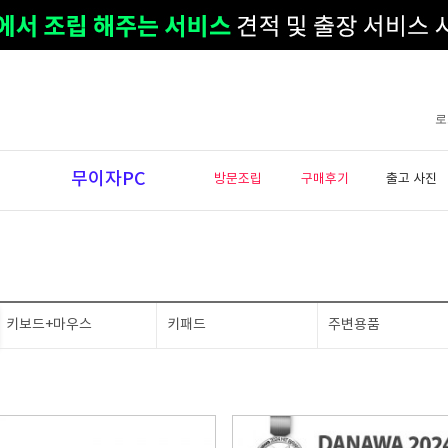
로
무이자PC
방문조립
구매후기
출고 사진
키보드+마우스
키패드
주변용품