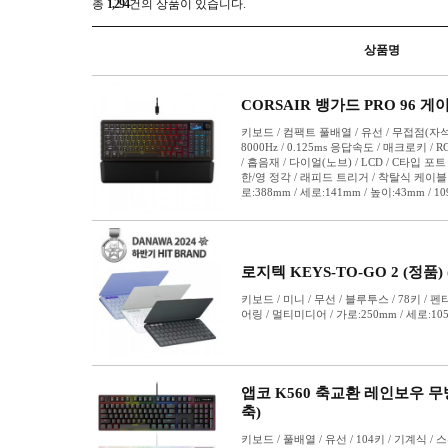
키보드 스티커
키보드 케이스
키스킨
키캡
키캡 리무버
키캡보관함
키패드
한손 키보드