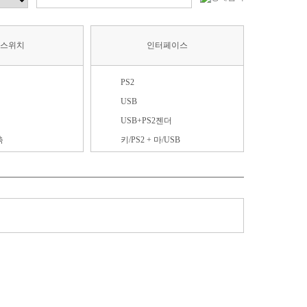
 스위치
인터페이스
PS2
USB
USB+PS2젠더
축
키/PS2 + 마/USB
축