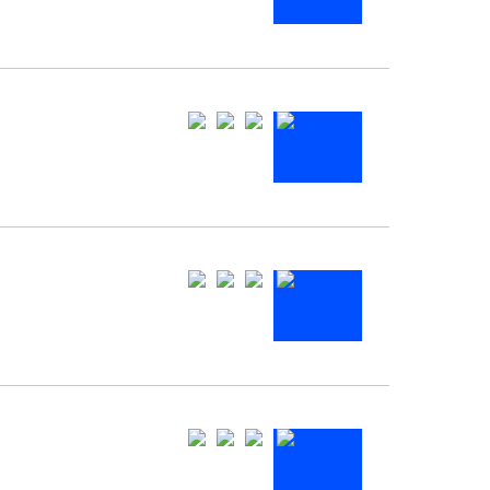
다축
축
사탕축
노우축
축
랄축
림축
도축
치축
축 V2
축
축