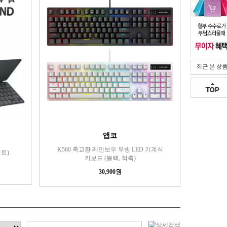
최근 본 상
앱코
K560 축교환 레인보우 무빙 LED 기계식
이트)
키보드 (블랙, 적축)
30,900원