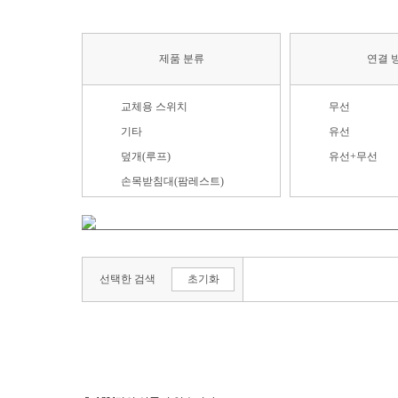
제품 분류
연결 
교체용 스위치
무선
기타
유선
덮개(루프)
유선+무선
손목받침대(팜레스트)
스위치 리무버
스위치보관함
영상편집장치
선택한 검색
초기화
전용 액세서리
키보드
키보드(베어본)
키보드+마우스
키보드 받침대