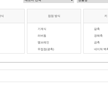
방식
접점 방식
키
기계식
갈축
러버돔
경해축
멤브레인
금축
무접점(광축)
네이쳐 백
무접점(자석축)
녹축
무접점(정전용량)
데이지축
펜타그래프
동축
플런저
라임축
로즈축
마그네틱
밀키V2축
밀키축