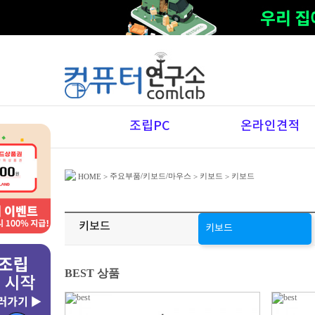
조립PC
온라인견적
주요부품/키보드/마우스
키보드
키보드
HOME
>
>
>
키보드
키보드
BEST 상품