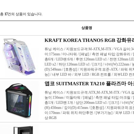
튜닝 케이스
슬림(LP)
슬림(일반)