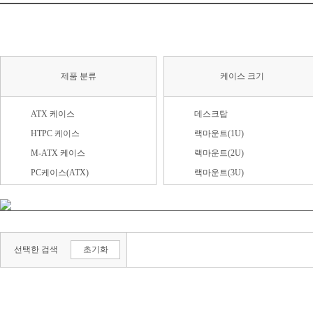
제품 분류
케이스 크기
ATX 케이스
데스크탑
HTPC 케이스
랙마운트(1U)
M-ATX 케이스
랙마운트(2U)
PC케이스(ATX)
랙마운트(3U)
PC케이스(M-ATX)
랙마운트(4U) 이상
PC케이스(RTX)
마이크로타워
RTX 케이스
미니ITX(리틀밸리)
선택한 검색
초기화
랙마운트
미니타워
모니터 일체형
미니타워(LP)
미니ITX
미들타워
액세서리
빅타워