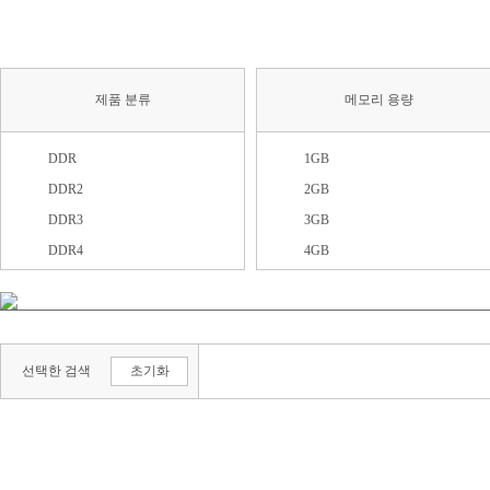
제품 분류
메모리 용량
DDR
1GB
DDR2
2GB
DDR3
3GB
DDR4
4GB
DDR5
6GB
SDR
8GB
기타
12GB
선택한 검색
초기화
16GB
24GB
32GB
48GB