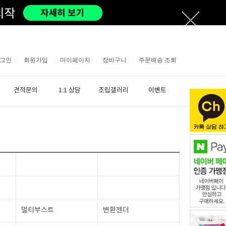
그인
|
회원가입
|
마이페이지
|
장바구니
|
주문배송 조회
견적문의
1:1 상담
조립갤러리
이벤트
멀티부스트
변환젠더