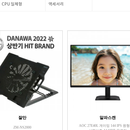
CPU 일체형
액세서리
잘만
알파스캔
AOC 27E40L 게이밍 144 IPS 
ZM-NS2000