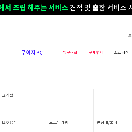
로
무이자PC
방문조립
구매후기
출고 사진
크기별
보호용품
노트북가방
받침대/쿨러