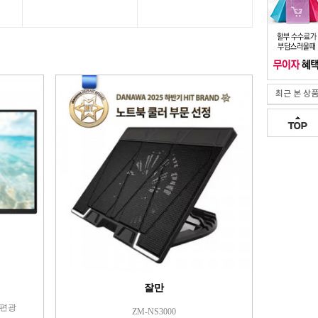
최근 본 상
잘만
원형편광
ZM-NS3000