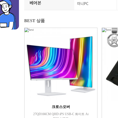
베어본
미니PC
BEST 상품
크로스오버
27QD166CM QHD iPS USB-C 화이트 Ai