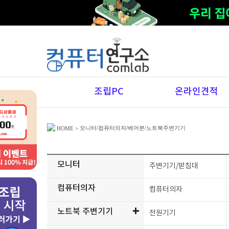
조립PC
온라인견적
모니터/컴퓨터의자/베어본/노트북주변기기
HOME
>
모니터
주변기기/받침대
컴퓨터의자
컴퓨터의자
+
노트북 주변기기
전원기기