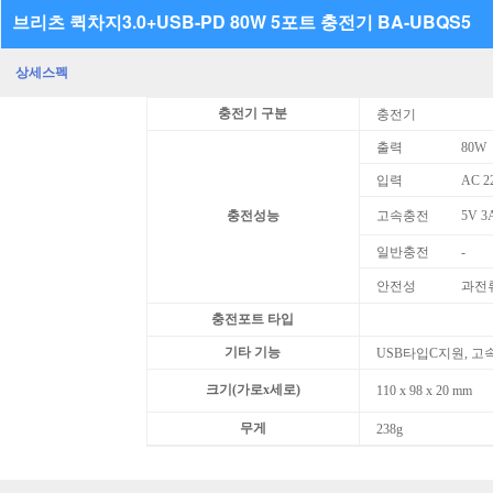
브리츠 퀵차지3.0+USB-PD 80W 5포트 충전기 BA-UBQS5
상세스펙
충전기 구분
충전기
출력
80W
입력
AC 2
충전성능
고속충전
5V 3A
일반충전
-
안전성
과전류
충전포트 타입
기타 기능
USB타입C지원, 고
크기(가로x세로)
110 x 98 x 20 mm
무게
238g