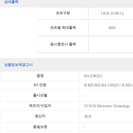
상세출력
포트구분
1포트 (USB-C)
포트별 최대출력
60W
동시충전시 출력
상품정보제공고시
품명
BA-UBQS5
KC인증
R-REI-BZI-BA-UBQS5 / R-REI
출시년월
-
제조자/수입자
LVSUN Electronics Technology
원산지
중국
품질보증
-