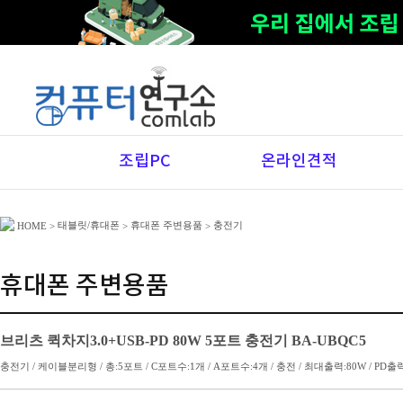
조립PC
온라인견적
태블릿/휴대폰
휴대폰 주변용품
충전기
HOME
>
>
>
휴대폰 주변용품
브리츠 퀵차지3.0+USB-PD 80W 5포트 충전기 BA-UBQC5
충전기 / 케이블분리형 / 총:5포트 / C포트수:1개 / A포트수:4개 / 충전 / 최대출력:80W / PD출력: