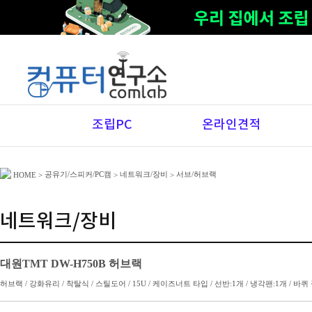
조립PC
온라인견적
공유기/스피커/PC캠
네트워크/장비
서브/허브랙
HOME
>
>
>
네트워크/장비
대원TMT DW-H750B 허브랙
허브랙 / 강화유리 / 착탈식 / 스틸도어 / 15U / 케이즈너트 타입 / 선반:1개 / 냉각팬:1개 / 바퀴