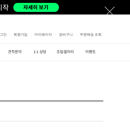
그인
|
회원가입
|
마이페이지
|
장바구니
|
주문배송 조회
견적문의
1:1 상담
조립갤러리
이벤트