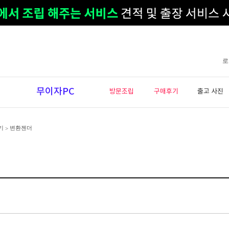
로
무이자PC
방문조립
구매후기
출고 사진
기
변환젠더
>