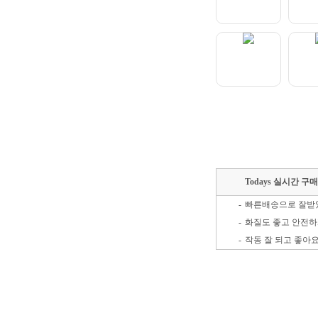
Todays 실시간 구
-
빠른배송으로 잘받
-
화질도 좋고 안전하
-
작동 잘 되고 좋아
-
-
가격 인상전 저점매
-
-
배송빠르고 좋아요!