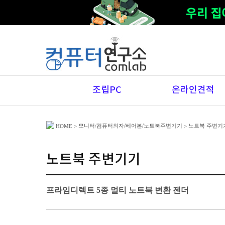
조립PC
온라인견적
모니터/컴퓨터의자/베어본/노트북주변기기
노트북 주변기
HOME
>
>
노트북 주변기기
프라임디렉트 5종 멀티 노트북 변환 젠더