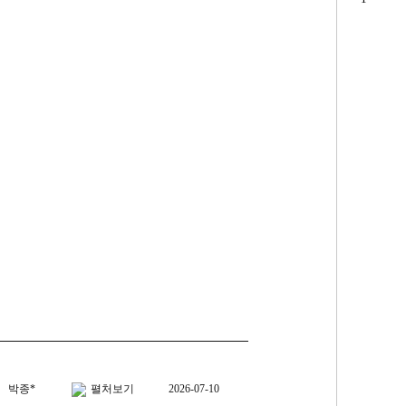
 ~~
너무 잘산거 같아요 ~
박종*
펼처보기
2026-07-10