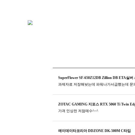
SuperFlower SF-650Z12DB Zillion DB ETA실버 
과제자료 저장해놧는데 파워나가서급했는데 문
ZOTAC GAMING 지포스 RTX 5060 Ti Twin Edg
가격 인상전 저점매수^~^
에이데이타코리아 DDZONE DK-500M C타입