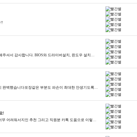
!!
어마어마하게 뽁뽁이로 감싸서 안전하게 배송해주셔서 감사합니다. BIOS와 드라이버설치, 윈도우 설치를 직접해야 해서 초반에 좀 애먹었지만,모든 성능이 최적화 되고 나서, 잘잘잘~ 돌아가는 모습을 보니흡족, 만족합니다! 새 부품들 박스까지다 보내주시고, 잘 사용해야겠습니다. 감사합니다. 번창하세요~
게임 목적으로 구매했는데 구매완료 후 배송까지 완벽했습니다포장같은 부분도 파손이 최대한 안생기도록 뽁뽁이 처리 를 많이해주셨고컴퓨터 내부에도 뽁뽁이로 흔들리지 않도록 고정들을 잘해주셔서 안전하게 도착한것 같아요조립도 깔끔하게 된것같아서 기분이 좋아요 굿
요!
안녕하세요!조립컴퓨터 제가 생소하기도 하고 너무 어려워서지인 추천 그리고 직원분 카톡 도움으로 이렇게 구매하게 되었는데요!넘 영롱하고 예쁘지 않나여!!저는 게임보다도 사무를 많이 보기에 이렇게 짜서 받았는데보고만있어도 너무 얘쁘고 속도도 엄청 빨라서엄청 잘 사용하고 있답니다 ㅎ다른 사이트랑 비교해서 제일 가격 착한 컴퓨터연구소에서 구매한건데너무 잘했다 생각들어요!제 친구도 추천해줄 예정이랍니다 ^^#컴퓨터연구소 #컴퓨터연구소후기 #조립PC #조립컴퓨터 #배틀그라운드 #배틀