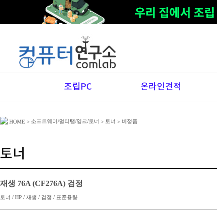
조립PC
온라인견적
소프트웨어/멀티탭/잉크/토너
토너
비정품
HOME
>
>
>
토너
재생 76A (CF276A) 검정
토너 / HP / 재생 / 검정 / 표준용량