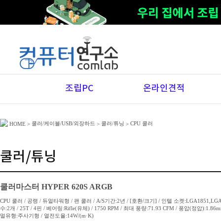
조립PC
온라인견적
쿨러/케이블/USB/외장하드
쿨러/튜닝
CPU 쿨러
HOME
>
>
>
쿨러/튜닝
쿨러마스터 HYPER 620S ARGB
CPU 쿨러 / 공랭 / 듀얼타워형 / 팬 쿨러 / A/S기간:2년 / [호환/크기] / 인텔 소켓:LGA1851,LGA17
수:2개 / 25T / 4핀 / 베어링:Rifle(유체) / 1750 RPM / 최대 풍량:71.93 CFM / 풍압(정압)
멀유형:주사기형 / 열전도율:14W/(m·K)