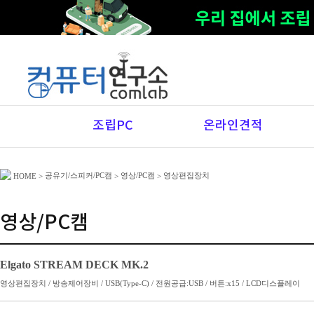
조립PC
온라인견적
공유기/스피커/PC캠
영상/PC캠
영상편집장치
HOME
>
>
>
영상/PC캠
Elgato STREAM DECK MK.2
영상편집장치 / 방송제어장비 / USB(Type-C) / 전원공급:USB / 버튼:x15 / LCD디스플레이