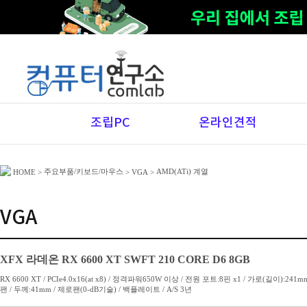
조립PC
온라인견적
주요부품/키보드/마우스
AMD(ATi) 계열
HOME
>
>
VGA
>
VGA
XFX 라데온 RX 6600 XT SWFT 210 CORE D6 8GB
RX 6600 XT / PCIe4.0x16(at x8) / 정격파워650W 이상 / 전원 포트:8핀 x1 / 가로(길이):
팬 / 두께:41mm / 제로팬(0-dB기술) / 백플레이트 / A/S 3년