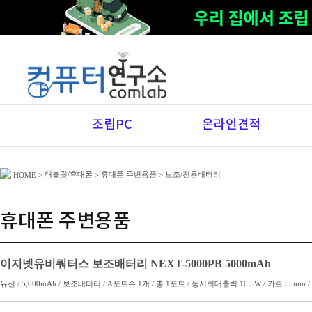
조립PC
온라인견적
태블릿/휴대폰
휴대폰 주변용품
보조/전용배터리
HOME
>
>
>
휴대폰 주변용품
이지넷유비쿼터스 보조배터리 NEXT-5000PB 5000mAh
유선 / 5,000mAh / 보조배터리 / A포트수:1개 / 총:1포트 / 동시최대출력:10.5W / 가로:55mm / 