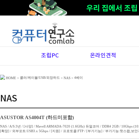
조립PC
온라인견적
쿨러/케이블/USB/외장하드
4베이
HOME
>
>
NAS
>
NAS
ASUSTOR AS4004T (하드미포함)
NAS / A/S:3년 / [사양] / Mavell ARMADA-7020 (1.6GHz) 듀얼코어 / DDR4 2GB / 10Gbps (10
[확장] / 외부포트:USB3.x 5Gbps / [지원] / 프로토콜:FTP / [부가기능] / 부가기능:핫스