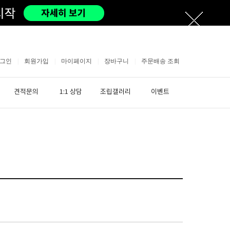
그인
|
회원가입
|
마이페이지
|
장바구니
|
주문배송 조회
견적문의
1:1 상담
조립갤러리
이벤트