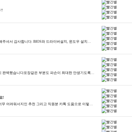
!!
어마어마하게 뽁뽁이로 감싸서 안전하게 배송해주셔서 감사합니다. BIOS와 드라이버설치, 윈도우 설치를 직접해야 해서 초반에 좀 애먹었지만,모든 성능이 최적화 되고 나서, 잘잘잘~ 돌아가는 모습을 보니흡족, 만족합니다! 새 부품들 박스까지다 보내주시고, 잘 사용해야겠습니다. 감사합니다. 번창하세요~
게임 목적으로 구매했는데 구매완료 후 배송까지 완벽했습니다포장같은 부분도 파손이 최대한 안생기도록 뽁뽁이 처리 를 많이해주셨고컴퓨터 내부에도 뽁뽁이로 흔들리지 않도록 고정들을 잘해주셔서 안전하게 도착한것 같아요조립도 깔끔하게 된것같아서 기분이 좋아요 굿
요!
안녕하세요!조립컴퓨터 제가 생소하기도 하고 너무 어려워서지인 추천 그리고 직원분 카톡 도움으로 이렇게 구매하게 되었는데요!넘 영롱하고 예쁘지 않나여!!저는 게임보다도 사무를 많이 보기에 이렇게 짜서 받았는데보고만있어도 너무 얘쁘고 속도도 엄청 빨라서엄청 잘 사용하고 있답니다 ㅎ다른 사이트랑 비교해서 제일 가격 착한 컴퓨터연구소에서 구매한건데너무 잘했다 생각들어요!제 친구도 추천해줄 예정이랍니다 ^^#컴퓨터연구소 #컴퓨터연구소후기 #조립PC #조립컴퓨터 #배틀그라운드 #배틀