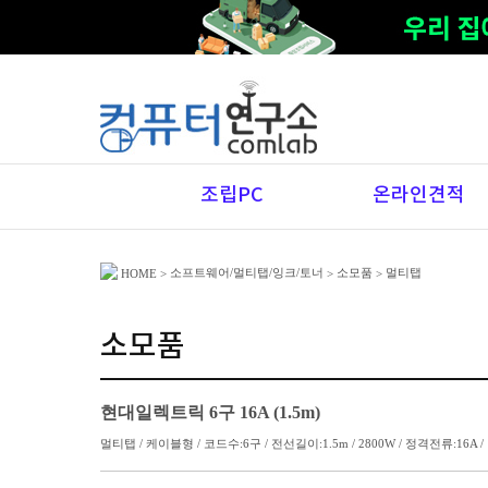
조립PC
온라인견적
소프트웨어/멀티탭/잉크/토너
소모품
멀티탭
HOME
>
>
>
소모품
현대일렉트릭 6구 16A (1.5m)
멀티탭 / 케이블형 / 코드수:6구 / 전선길이:1.5m / 2800W / 정격전류:16