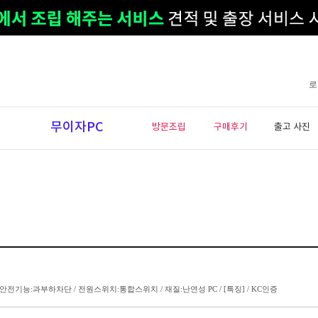
로
무이자PC
방문조립
구매후기
출고 사진
A / 안전기능:과부하차단 / 전원스위치:통합스위치 / 재질:난연성 PC / [특징] / KC인증