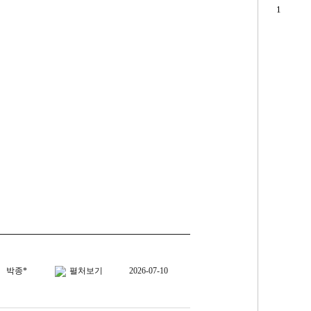
 ~~
너무 잘산거 같아요 ~
았습니다
박종*
펼처보기
2026-07-10