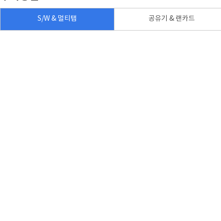
S/W & 멀티탭
공유기 & 랜카드