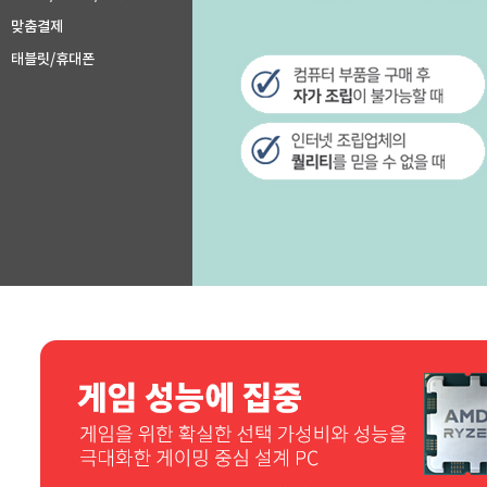
맞춤결제
태블릿/휴대폰