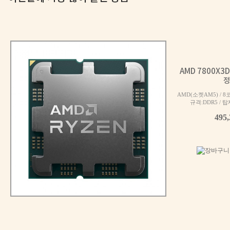
AMD 7800X3
정
AMD(소켓AM5) / 8
규격:DDR5 / 탑재
495
멈추지 않는 강력한 힘 | i7 14700F + RTX 5060 + Antec C
300
만원대