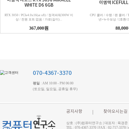
이엠텍 지포스 RTX 3050 MIRACLE
이엠텍 ICEFULL
WHITE D6 6GB
RTX 3050 / PCIe4.0x16(at x8) / 정격파워300W 이
CPU 쿨러 / 수랭 / 팬 쿨러 / T
상 / 전원 포트:없음 / 가로(길이)...
년+누수보상 / [호환/크기
367,000원
88,00
070-4367-3370
평일
: AM 10:00 - PM 06:00
(토요일, 일요일, 공휴일 휴무)
공지사항
찾아오시는길
상호 : (주)컴퓨터연구소 | 대표자 : 육경준
TEL : 070-4367-3370 | FAX : 02-71