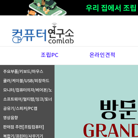
조립PC
온라인견적
주요부품/키보드/마우스
쿨러/케이블/USB/외장하드
모니터/컴퓨터의자/베어본/노
트북주변기기
소프트웨어/멀티탭/잉크/토너
공유기/스피커/PC캠
영상음향
판매점 추천[조립컴퓨터]
복합기/프린터/사무기기