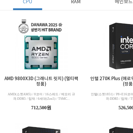
CPU
RAM
메인보드
AMD 9800X3D (그래니트 릿지) (멀티팩
인텔 270K Plus (
정품)
(정품
AMD(소켓AM5) / 8코어 / 16스레드 / 메모리 규
인텔(소켓1851) / P8+E16코
격:DDR5 / 탑재 / 6세대(Zen5) / TSMC...
격:DDR5 / 탑재 / TS
712,500원
526,5