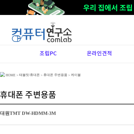
조립PC
온라인견적
태블릿/휴대폰
휴대폰 주변용품
케이블
HOME
>
>
>
휴대폰 주변용품
대원TMT DW-HDMM-3M