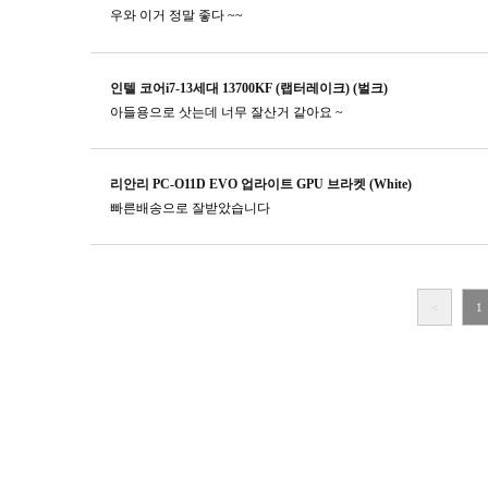
우와 이거 정말 좋다 ~~
인텔 코어i7-13세대 13700KF (랩터레이크) (벌크)
아들용으로 삿는데 너무 잘산거 같아요 ~
리안리 PC-O11D EVO 업라이트 GPU 브라켓 (White)
빠른배송으로 잘받았습니다
<
1