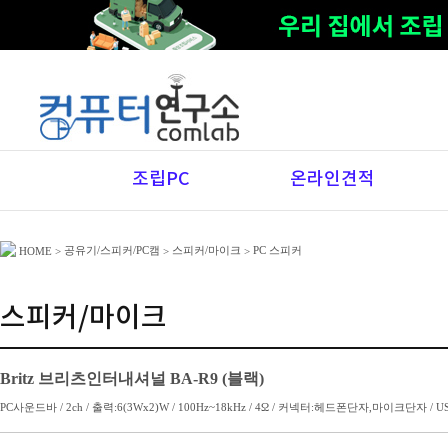
조립PC
온라인견적
공유기/스피커/PC캠
스피커/마이크
PC 스피커
HOME
>
>
>
스피커/마이크
Britz 브리츠인터내셔널 BA-R9 (블랙)
PC사운드바 / 2ch / 출력:6(3Wx2)W / 100Hz~18kHz / 4Ω / 커넥터:헤드폰단자,마이크단자 / 