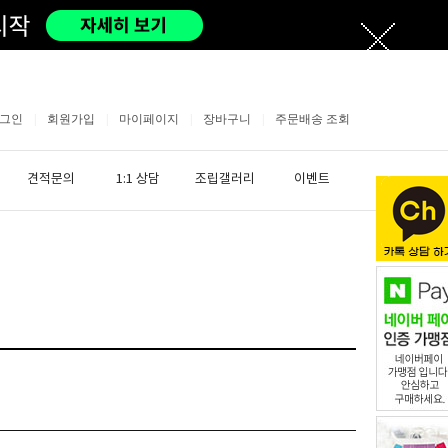
그인
|
회원가입
|
마이페이지
|
장바구니
|
주문배송 조회
견적문의
1:1 상담
조립갤러리
이벤트