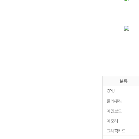
분류
CPU
쿨러/튜닝
메인보드
메모리
그래픽카드