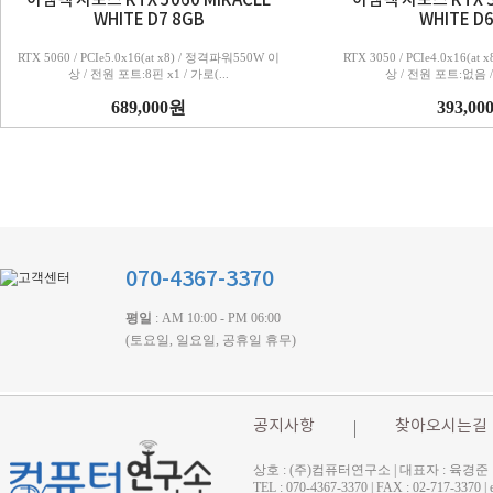
이엠텍 지포스 RTX 5060 MIRACLE
이엠텍 지포스 RTX 3
WHITE D7 8GB
WHITE D6
RTX 5060 / PCIe5.0x16(at x8) / 정격파워550W 이
RTX 3050 / PCIe4.0x16(a
상 / 전원 포트:8핀 x1 / 가로(...
상 / 전원 포트:없음 /
689,000원
393,00
070-4367-3370
평일
: AM 10:00 - PM 06:00
(토요일, 일요일, 공휴일 휴무)
공지사항
찾아오시는길
상호 : (주)컴퓨터연구소 | 대표자 : 육경준
TEL : 070-4367-3370 | FAX : 02-71