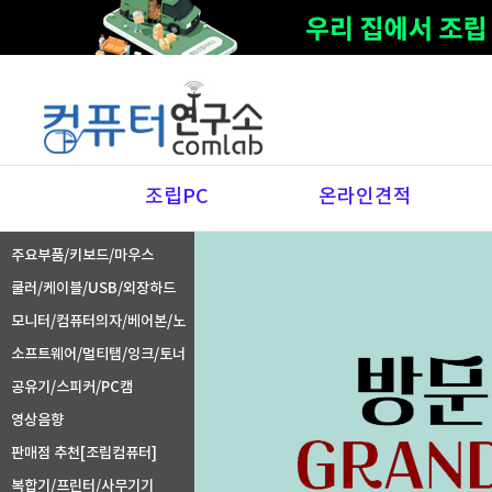
조립PC
온라인견적
주요부품/키보드/마우스
쿨러/케이블/USB/외장하드
모니터/컴퓨터의자/베어본/노
트북주변기기
소프트웨어/멀티탭/잉크/토너
공유기/스피커/PC캠
영상음향
판매점 추천[조립컴퓨터]
복합기/프린터/사무기기