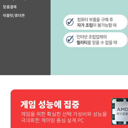
맞춤결제
태블릿/휴대폰