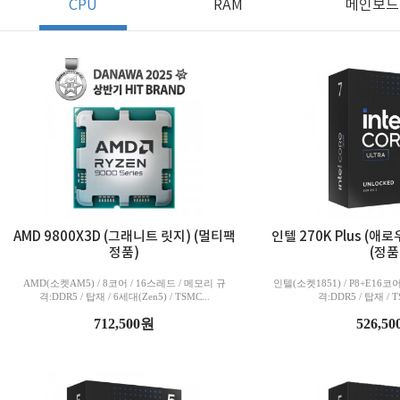
CPU
RAM
메인보드
AMD 9800X3D (그래니트 릿지) (멀티팩
인텔 270K Plus (
정품)
(정품
AMD(소켓AM5) / 8코어 / 16스레드 / 메모리 규
인텔(소켓1851) / P8+E16코
격:DDR5 / 탑재 / 6세대(Zen5) / TSMC...
격:DDR5 / 탑재 / TS
712,500원
526,5