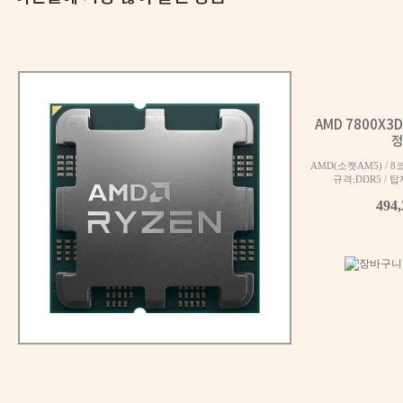
AMD 7800X3
정
AMD(소켓AM5) / 8
규격:DDR5 / 탑재
494
멈추지 않는 강력한 힘 | i7 14700F + RTX 5060 + Antec C
300
만원대