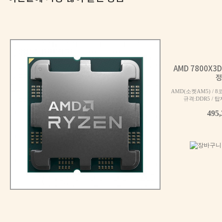
AMD 7800X3
정
AMD(소켓AM5) / 8
규격:DDR5 / 탑재
495
멈추지 않는 강력한 힘 | i7 14700F + RTX 5060 + Antec C
300
만원대