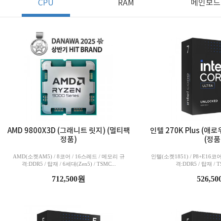
CPU
RAM
메인보드
AMD 9800X3D (그래니트 릿지) (멀티팩
인텔 270K Plus (
정품)
(정품
AMD(소켓AM5) / 8코어 / 16스레드 / 메모리 규
인텔(소켓1851) / P8+E16코
격:DDR5 / 탑재 / 6세대(Zen5) / TSMC...
격:DDR5 / 탑재 / TS
712,500원
526,5