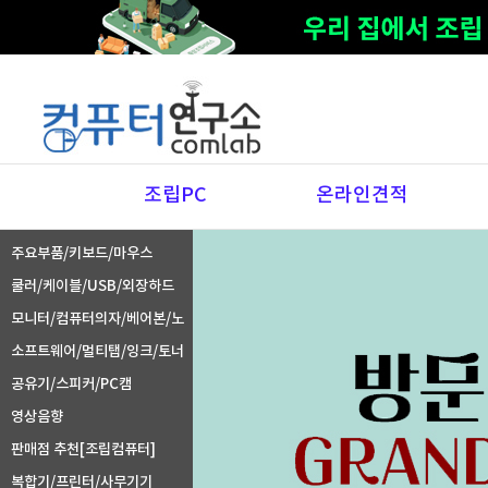
조립PC
온라인견적
주요부품/키보드/마우스
쿨러/케이블/USB/외장하드
모니터/컴퓨터의자/베어본/노
트북주변기기
소프트웨어/멀티탭/잉크/토너
공유기/스피커/PC캠
영상음향
판매점 추천[조립컴퓨터]
복합기/프린터/사무기기