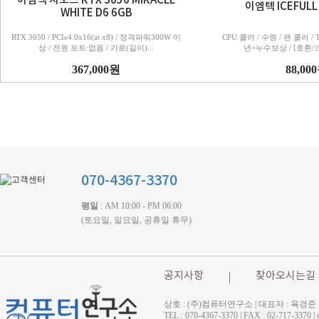
이엠텍 지포스 RTX 3050 MIRACLE
이엠텍 ICEFULL
WHITE D6 6GB
RTX 3050 / PCIe4.0x16(at x8) / 정격파워300W 이
CPU 쿨러 / 수랭 / 팬 쿨러 / T
상 / 전원 포트:없음 / 가로(길이)...
년+누수보상 / [호환/크기
367,000원
88,00
070-4367-3370
평일
: AM 10:00 - PM 06:00
(토요일, 일요일, 공휴일 휴무)
공지사항
찾아오시는길
상호 : (주)컴퓨터연구소 | 대표자 : 육경준
TEL : 070-4367-3370 | FAX : 02-71