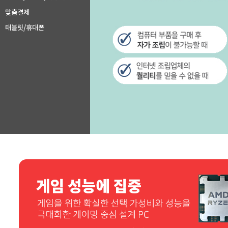
맞춤결제
태블릿/휴대폰