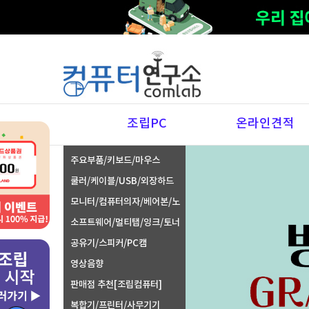
조립PC
온라인견적
주요부품/키보드/마우스
쿨러/케이블/USB/외장하드
모니터/컴퓨터의자/베어본/노
트북주변기기
소프트웨어/멀티탭/잉크/토너
공유기/스피커/PC캠
영상음향
판매점 추천[조립컴퓨터]
복합기/프린터/사무기기