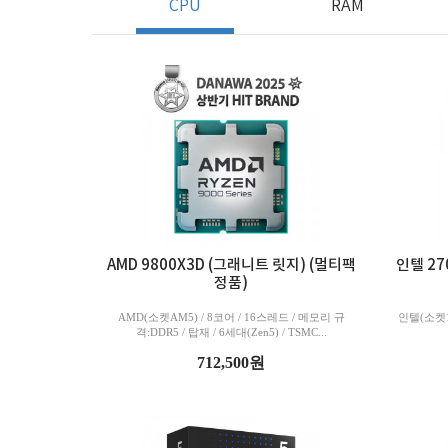
CPU
RAM
AMD 9800X3D (그래니트 릿지) (멀티팩
인텔 27
정품)
AMD(소켓AM5) / 8코어 / 16스레드 / 메모리 규
인텔(소켓18
격:DDR5 / 탑재 / 6세대(Zen5) / TSMC...
712,500원