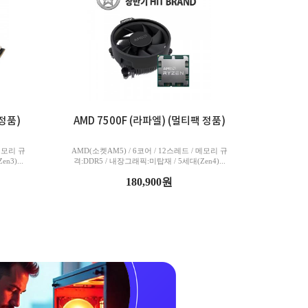
 정품)
AMD 7500F (라파엘) (멀티팩 정품)
 메모리 규
AMD(소켓AM5) / 6코어 / 12스레드 / 메모리 규
n3)...
격:DDR5 / 내장그래픽:미탑재 / 5세대(Zen4)...
180,900원