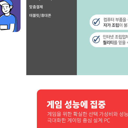
맞춤결제
태블릿/휴대폰