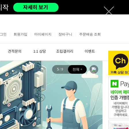
그인
|
회원가입
|
마이페이지
|
장바구니
|
주문배송 조회
견적문의
1:1 상담
조립갤러리
이벤트
5
/ 9
전체 +