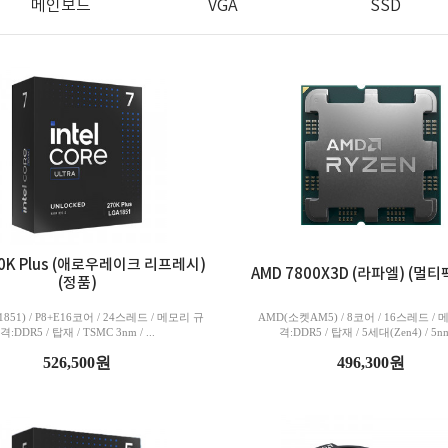
메인보드
VGA
SSD
0K Plus (애로우레이크 리프레시)
AMD 7800X3D (라파엘) (멀티
(정품)
51) / P8+E16코어 / 24스레드 / 메모리 규
AMD(소켓AM5) / 8코어 / 16스레드 /
격:DDR5 / 탑재 / TSMC 3nm / ...
격:DDR5 / 탑재 / 5세대(Zen4) / 5nm 
526,500원
496,300원