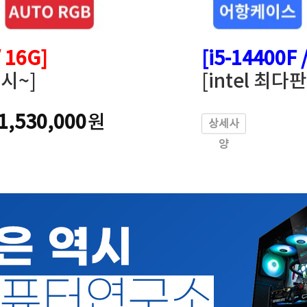
/ 16G]
[i5-14400F 
시~]
[intel 최
1,530,000
원
상세사
양