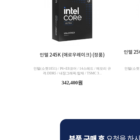
인텔 25
인텔 245K (애로우레이크) (정품)
인텔(소켓1851) / P6+E8코어 / 14스레드 / 메모리 규
인텔(소켓18
격:DDR5 / 내장그래픽:탑재 / TSMC 3...
342,400원