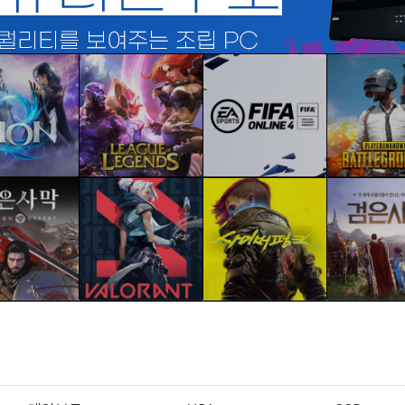
이온 II
리그 오브 레전드
피파온라인
배틀그라
바로가기
바로가기
바로가기
바로가
붉은사막
발로란트
사이버펑크 2077
검은사
바로가기
바로가기
바로가기
바로가