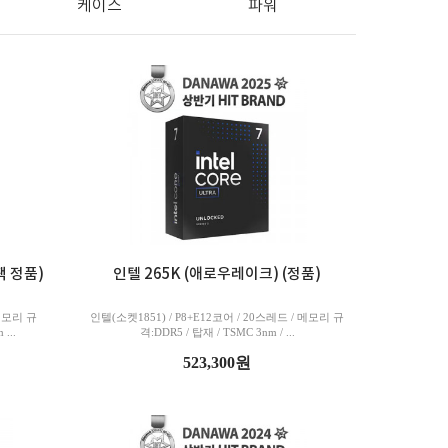
케이스
바로가기
파워
팩 정품)
인텔 265K (애로우레이크) (정품)
 메모리 규
인텔(소켓1851) / P8+E12코어 / 20스레드 / 메모리 규
...
격:DDR5 / 탑재 / TSMC 3nm / ...
523,300원