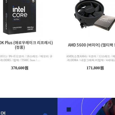
0K Plus (애로우레이크 리프레시)
AMD 5600 (버미어) (멀티팩
(정품)
51) / P6+E12코어 / 18스레드 / 메모리 규
AMD(소켓AM4) / 6코어 / 12스레드 /
격:DDR5 / 탑재 / TSMC 3nm / ...
격:DDR4 / 내장그래픽:미탑재 / 4세대(Ze
370,600원
171,800원