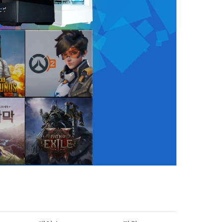
운드
오버워치 II
기
바로가기
막
패스 오브 엑자일
II
기