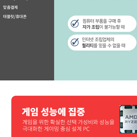
맞춤결제
태블릿/휴대폰