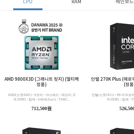
CPU
RAM
메인보드
AMD 9800X3D (그래니트 릿지) (멀티팩
인텔 270K Plus (
정품)
(정품
AMD(소켓AM5) / 8코어 / 16스레드 / 메모리 규
인텔(소켓1851) / P8+E16코
격:DDR5 / 탑재 / 6세대(Zen5) / TSMC...
격:DDR5 / 탑재 / TS
712,500원
526,5