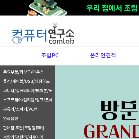
조립PC
온라인견적
주요부품/키보드/마우스
쿨러/케이블/USB/외장하드
모니터/컴퓨터의자/베어본/노
트북주변기기
소프트웨어/멀티탭/잉크/토너
공유기/스피커/PC캠
영상음향
판매점 추천[조립컴퓨터]
복합기/프린터/사무기기