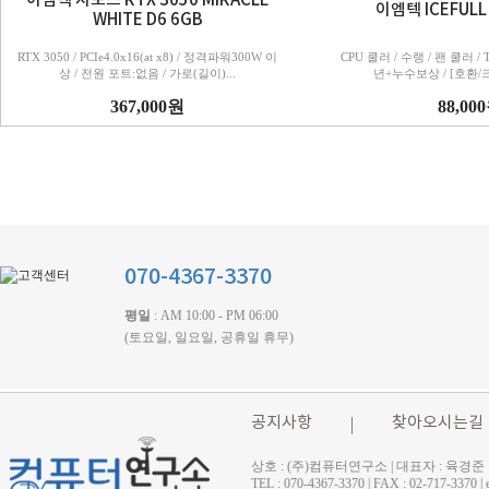
이엠텍 지포스 RTX 3050 MIRACLE
이엠텍 ICEFULL
WHITE D6 6GB
RTX 3050 / PCIe4.0x16(at x8) / 정격파워300W 이
CPU 쿨러 / 수랭 / 팬 쿨러 / T
상 / 전원 포트:없음 / 가로(길이)...
년+누수보상 / [호환/크기
367,000원
88,00
070-4367-3370
평일
: AM 10:00 - PM 06:00
(토요일, 일요일, 공휴일 휴무)
공지사항
찾아오시는길
상호 : (주)컴퓨터연구소 | 대표자 : 육경준
TEL : 070-4367-3370 | FAX : 02-71