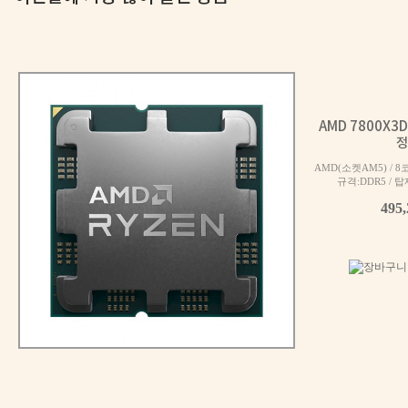
AMD 7800X3
정
AMD(소켓AM5) / 8
규격:DDR5 / 탑재
495
멈추지 않는 강력한 힘 | i7 14700F + RTX 5060 + Antec C
300
만원대